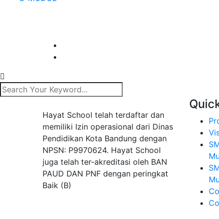
Quick
Hayat School telah terdaftar dan
Pr
memiliki Izin operasional dari Dinas
Vi
Pendidikan Kota Bandung dengan
SM
NPSN: P9970624. Hayat School
Mu
juga telah ter-akreditasi oleh BAN
SM
PAUD DAN PNF dengan peringkat
Mu
Baik (B)
Co
Co