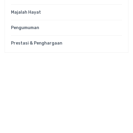
Majalah Hayat
Pengumuman
Prestasi & Penghargaan