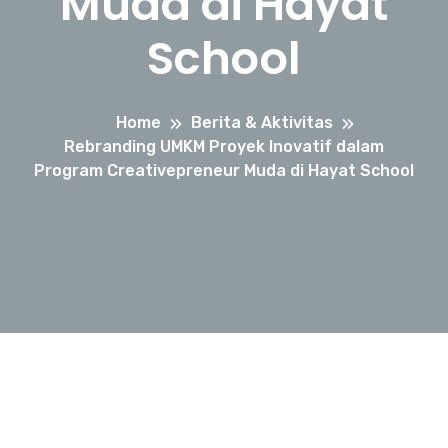
Muda di Hayat
School
Home
Berita & Aktivitas
Rebranding UMKM Proyek Inovatif dalam
Program Creativepreneur Muda di Hayat School